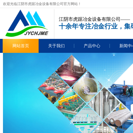
欢迎光临江阴市虎踞冶金设备有限公司官方网站！
江阴市虎踞冶金设备有限公司——
十余年专注冶金行业，集
网站首页
关于我们
产品中心
新闻中