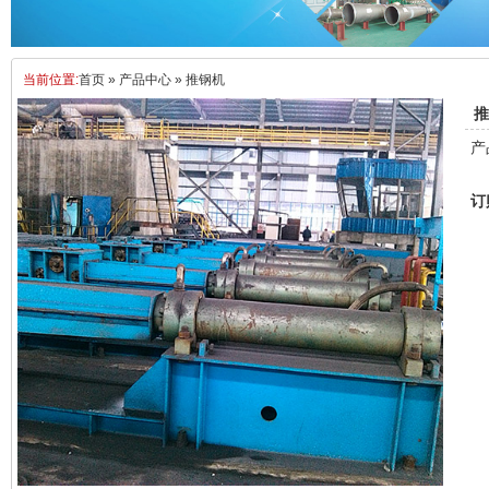
当前位置:
首页
»
产品中心
»
推钢机
推
产
订