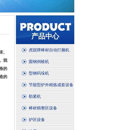
产品中心
虎踞牌棒材自动打捆机
床、
。我
圆钢倒棱机
格的
型钢码垛机
造的
节能型炉外精炼成套设备
勒紧机
棒材精整区设备
炉区设备