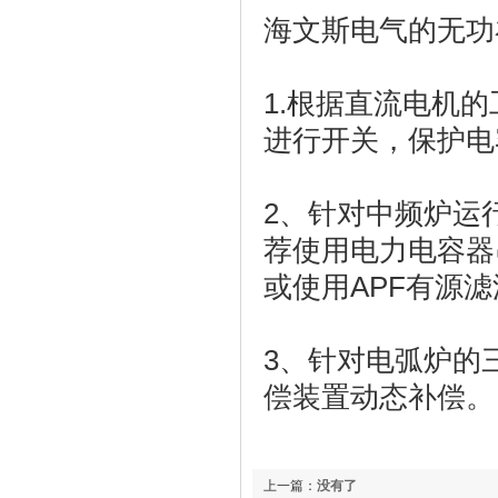
海文斯电气的无功
1.根据直流电机
进行开关，保护电
2、针对中频炉运
荐使用电力电容器
或使用APF有源
3、针对电弧炉的
偿装置动态补偿。
上一篇：
没有了