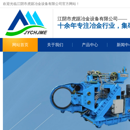
欢迎光临江阴市虎踞冶金设备有限公司官方网站！
江阴市虎踞冶金设备有限公司——
十余年专注冶金行业，集
网站首页
关于我们
产品中心
新闻中